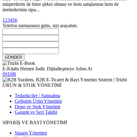
müşterilerin de birer şirket olması ve hem satışlarının hem de
üretimlerinin sipa...
1
2
3
4
5
6
Telefon numaranızı girin, sizi arayalım.
GÖNDER
E-Kitabı Hemen İndir, Dijitalleşmeye Adım At
İNDİR
ÜRÜN & STOK YÖNETİMİ
Tedarikçiler / Satınalma
Gelişmiş Ürün Yönetimi
Depo ve Stok Yönetimi
Garanti ve Seri Takibi
SİPARİŞ VE BAYİ YÖNETİMİ
Sipariş Yönetimi