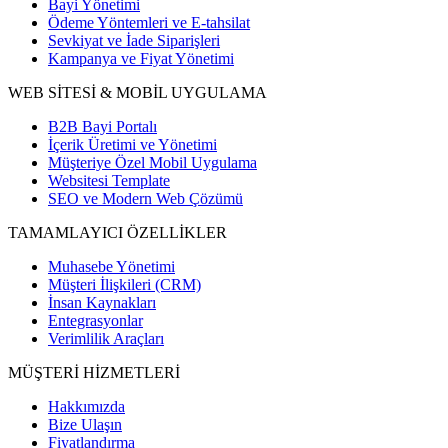
Bayi Yönetimi
Ödeme Yöntemleri ve E-tahsilat
Sevkiyat ve İade Siparişleri
Kampanya ve Fiyat Yönetimi
WEB SİTESİ & MOBİL UYGULAMA
B2B Bayi Portalı
İçerik Üretimi ve Yönetimi
Müşteriye Özel Mobil Uygulama
Websitesi Template
SEO ve Modern Web Çözümü
TAMAMLAYICI ÖZELLİKLER
Muhasebe Yönetimi
Müşteri İlişkileri (CRM)
İnsan Kaynakları
Entegrasyonlar
Verimlilik Araçları
MÜŞTERİ HİZMETLERİ
Hakkımızda
Bize Ulaşın
Fiyatlandırma