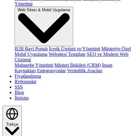
Yönetimi
Web Sitesi & Mobil Uygulama
B2B Bayi Portalı
İçerik Üretimi ve Yönetimi
Müşteriye Özel
Mobil Uygulama
Websitesi Template
SEO ve Modern Web
Çözümü
Muhasebe Yönetimi
Müşteri İlişkileri (CRM)
İnsan
Kaynakları
Entegrasyonlar
Verimlilik Araçları
Fiyatlandırma
Referanslar
SSS
Blog
İletişim
Türkçe