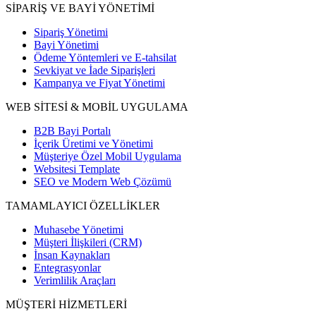
SİPARİŞ VE BAYİ YÖNETİMİ
Sipariş Yönetimi
Bayi Yönetimi
Ödeme Yöntemleri ve E-tahsilat
Sevkiyat ve İade Siparişleri
Kampanya ve Fiyat Yönetimi
WEB SİTESİ & MOBİL UYGULAMA
B2B Bayi Portalı
İçerik Üretimi ve Yönetimi
Müşteriye Özel Mobil Uygulama
Websitesi Template
SEO ve Modern Web Çözümü
TAMAMLAYICI ÖZELLİKLER
Muhasebe Yönetimi
Müşteri İlişkileri (CRM)
İnsan Kaynakları
Entegrasyonlar
Verimlilik Araçları
MÜŞTERİ HİZMETLERİ