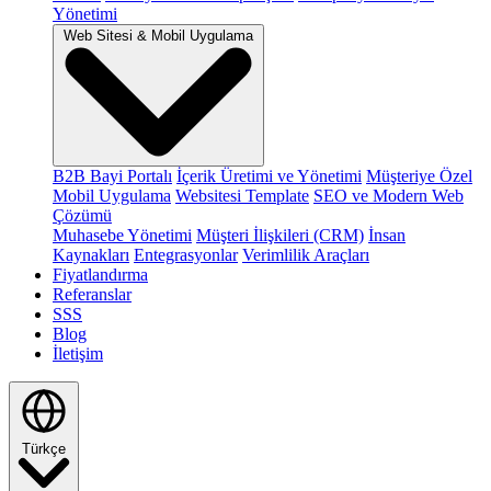
Yönetimi
Web Sitesi & Mobil Uygulama
B2B Bayi Portalı
İçerik Üretimi ve Yönetimi
Müşteriye Özel
Mobil Uygulama
Websitesi Template
SEO ve Modern Web
Çözümü
Muhasebe Yönetimi
Müşteri İlişkileri (CRM)
İnsan
Kaynakları
Entegrasyonlar
Verimlilik Araçları
Fiyatlandırma
Referanslar
SSS
Blog
İletişim
Türkçe