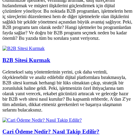
Günümüzde işletmeler, verimliliği artırmak, satış süreçlerini
hızlandırmak ve müşteri ilişkilerini güçlendirmek için dijital
çözümlere yöneliyor. Bu noktada B2B programları, işletmelerin hem
iç süreçlerini düzenlemesi hem de diğer işletmelerle olan ilişkilerini
sağlıklı bir şekilde yönetmesi açısından büyük avantaj sağlıyor. Peki,
B2B programı tam olarak nedir? Hangi işletmeler bu programlardan
fayda sağlar? Ve doğru bir B2B programı seçmek neden bu kadar
önemli? Bu yazıda tüm bu sorulara yanıt veriyoruz.
B2B Sitesi Kurmak
Geleneksel satış yöntemlerinin yerini, çok daha verimli,
ölçeklenebilir ve analiz edilebilir dijital platformlara bırakmasıyla,
B2B sitesi kurmak herhangi bir lüks olmaktan çıkıp, stratejik bir
zorunluluk haline geldi. Peki, işletmenizin özel ihtiyaçlarına tam
olarak yanıt verecek, rekabet gücünüzü artıracak ve geleceğe hazır
bir B2B web sitesi nasıl kurulur? Bu kapsamlı rehberde, A'dan Z'ye
tüm adımları, dikkat etmeniz gerekenleri ve başarıya ulaşmanın
sırlarını bulacaksınız.
Cari Ödeme Nedir? Nasıl Takip Edilir?