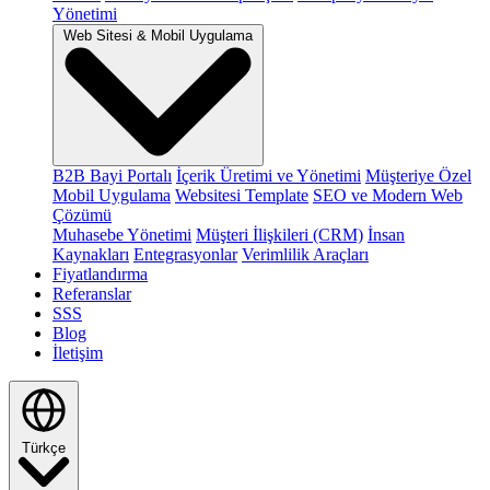
Yönetimi
Web Sitesi & Mobil Uygulama
B2B Bayi Portalı
İçerik Üretimi ve Yönetimi
Müşteriye Özel
Mobil Uygulama
Websitesi Template
SEO ve Modern Web
Çözümü
Muhasebe Yönetimi
Müşteri İlişkileri (CRM)
İnsan
Kaynakları
Entegrasyonlar
Verimlilik Araçları
Fiyatlandırma
Referanslar
SSS
Blog
İletişim
Türkçe