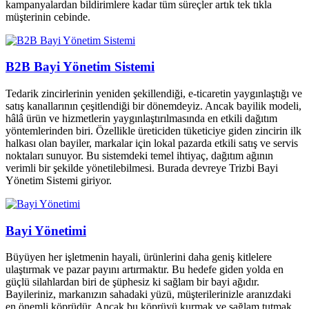
kampanyalardan bildirimlere kadar tüm süreçler artık tek tıkla
müşterinin cebinde.
B2B Bayi Yönetim Sistemi
Tedarik zincirlerinin yeniden şekillendiği, e-ticaretin yaygınlaştığı ve
satış kanallarının çeşitlendiği bir dönemdeyiz. Ancak bayilik modeli,
hâlâ ürün ve hizmetlerin yaygınlaştırılmasında en etkili dağıtım
yöntemlerinden biri. Özellikle üreticiden tüketiciye giden zincirin ilk
halkası olan bayiler, markalar için lokal pazarda etkili satış ve servis
noktaları sunuyor. Bu sistemdeki temel ihtiyaç, dağıtım ağının
verimli bir şekilde yönetilebilmesi. Burada devreye Trizbi Bayi
Yönetim Sistemi giriyor.
Bayi Yönetimi
Büyüyen her işletmenin hayali, ürünlerini daha geniş kitlelere
ulaştırmak ve pazar payını artırmaktır. Bu hedefe giden yolda en
güçlü silahlardan biri de şüphesiz ki sağlam bir bayi ağıdır.
Bayileriniz, markanızın sahadaki yüzü, müşterilerinizle aranızdaki
en önemli köprüdür. Ancak bu köprüyü kurmak ve sağlam tutmak,