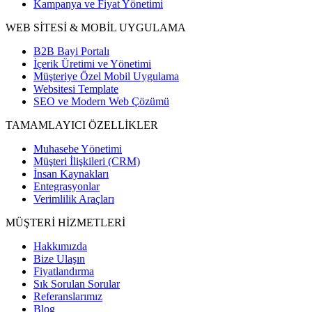
Kampanya ve Fiyat Yönetimi
WEB SİTESİ & MOBİL UYGULAMA
B2B Bayi Portalı
İçerik Üretimi ve Yönetimi
Müşteriye Özel Mobil Uygulama
Websitesi Template
SEO ve Modern Web Çözümü
TAMAMLAYICI ÖZELLİKLER
Muhasebe Yönetimi
Müşteri İlişkileri (CRM)
İnsan Kaynakları
Entegrasyonlar
Verimlilik Araçları
MÜŞTERİ HİZMETLERİ
Hakkımızda
Bize Ulaşın
Fiyatlandırma
Sık Sorulan Sorular
Referanslarımız
Blog