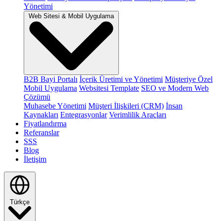
Yönetimi
Web Sitesi & Mobil Uygulama
B2B Bayi Portalı
İçerik Üretimi ve Yönetimi
Müşteriye Özel
Mobil Uygulama
Websitesi Template
SEO ve Modern Web
Çözümü
Muhasebe Yönetimi
Müşteri İlişkileri (CRM)
İnsan
Kaynakları
Entegrasyonlar
Verimlilik Araçları
Fiyatlandırma
Referanslar
SSS
Blog
İletişim
Türkçe