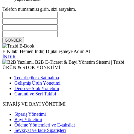
Telefon numaranızı girin, sizi arayalım.
GÖNDER
E-Kitabı Hemen İndir, Dijitalleşmeye Adım At
İNDİR
ÜRÜN & STOK YÖNETİMİ
Tedarikçiler / Satınalma
Gelişmiş Ürün Yönetimi
Depo ve Stok Yönetimi
Garanti ve Seri Takibi
SİPARİŞ VE BAYİ YÖNETİMİ
Sipariş Yönetimi
Bayi Yönetimi
Ödeme Yöntemleri ve E-tahsilat
Sevkiyat ve İade Siparişleri