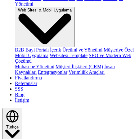
Yönetimi
Web Sitesi & Mobil Uygulama
B2B Bayi Portalı
İçerik Üretimi ve Yönetimi
Müşteriye Özel
Mobil Uygulama
Websitesi Template
SEO ve Modern Web
Çözümü
Muhasebe Yönetimi
Müşteri İlişkileri (CRM)
İnsan
Kaynakları
Entegrasyonlar
Verimlilik Araçları
Fiyatlandırma
Referanslar
SSS
Blog
İletişim
Türkçe