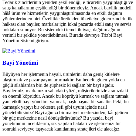
Tedarik zincirlerinin yeniden şekillendiği, e-ticaretin yaygınlaştığı ve
satış kanallarının çeşitlendiği bir dönemdeyiz. Ancak bayilik modeli,
hâlâ ürün ve hizmetlerin yaygınlaştırılmasında en etkili dağıtım
yöntemlerinden biri. Özellikle üreticiden tüketiciye giden zincirin ilk
halkası olan bayiler, markalar için lokal pazarda etkili satış ve servis
noktaları sunuyor. Bu sistemdeki temel ihtiyaç, dağıtım ağının
verimli bir şekilde yönetilebilmesi. Burada devreye Trizbi Bayi
Yönetim Sistemi giriyor.
Bayi Yönetimi
Büyüyen her işletmenin hayali, ürünlerini daha geniş kitlelere
ulaştırmak ve pazar payını artırmaktır. Bu hedefe giden yolda en
güçlü silahlardan biri de şüphesiz ki sağlam bir bayi ağıdır.
Bayileriniz, markanızın sahadaki yüzü, müşterilerinizle aranızdaki
en önemli köprüdür. Ancak bu köprüyü kurmak ve sağlam tutmak,
yani etkili bayi yönetimi yapmak, başlı başına bir sanattır. Peki, bu
karmaşık yapıyı bir orkestra şefi gibi uyum içinde nasıl
yönetebilirsiniz? Bayi ağınızı bir maliyet merkezinden, kâr getiren
bir güç merkezine nasıl dönüştürürsünüz? Bu yazıda, bayi
yönetiminin inceliklerini, sık yapılan hataları ve işletmenizi bir
sonraki seviyeye taşıyacak kanıtlanmış stratejileri ele alacağız.