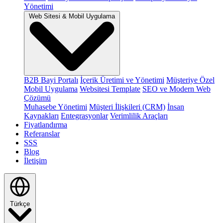
Yönetimi
Web Sitesi & Mobil Uygulama
B2B Bayi Portalı
İçerik Üretimi ve Yönetimi
Müşteriye Özel
Mobil Uygulama
Websitesi Template
SEO ve Modern Web
Çözümü
Muhasebe Yönetimi
Müşteri İlişkileri (CRM)
İnsan
Kaynakları
Entegrasyonlar
Verimlilik Araçları
Fiyatlandırma
Referanslar
SSS
Blog
İletişim
Türkçe