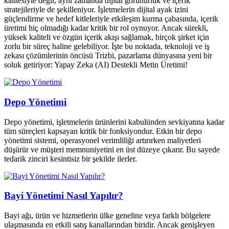
kalitesiyle değil, aynı zamanda dijital görünürlük ve içerik
stratejileriyle de şekilleniyor. İşletmelerin dijital ayak izini
güçlendirme ve hedef kitleleriyle etkileşim kurma çabasında, içerik
üretimi hiç olmadığı kadar kritik bir rol oynuyor. Ancak sürekli,
yüksek kaliteli ve özgün içerik akışı sağlamak, birçok şirket için
zorlu bir süreç haline gelebiliyor. İşte bu noktada, teknoloji ve iş
zekası çözümlerinin öncüsü Trizbi, pazarlama dünyasına yeni bir
soluk getiriyor: Yapay Zeka (AI) Destekli Metin Üretimi!
Depo Yönetimi
Depo yönetimi, işletmelerin ürünlerini kabulünden sevkiyatına kadar
tüm süreçleri kapsayan kritik bir fonksiyondur. Etkin bir depo
yönetimi sistemi, operasyonel verimliliği artırırken maliyetleri
düşürür ve müşteri memnuniyetini en üst düzeye çıkarır. Bu sayede
tedarik zinciri kesintisiz bir şekilde ilerler.
Bayi Yönetimi Nasıl Yapılır?
Bayi ağı, ürün ve hizmetlerin ülke geneline veya farklı bölgelere
ulaşmasında en etkili satış kanallarından biridir. Ancak genişleyen