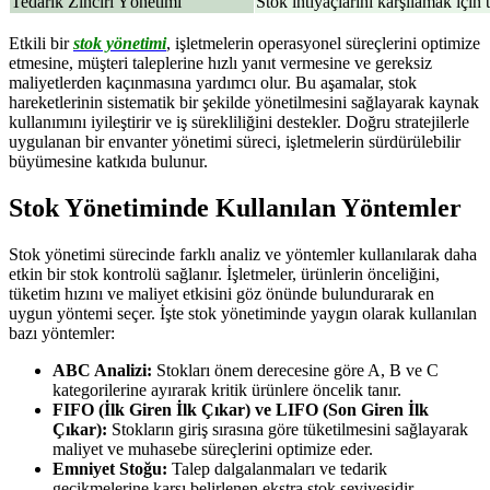
Tedarik Zinciri Yönetimi
​Stok ihtiyaçlarını karşılamak için 
Etkili bir
stok yönetimi
, işletmelerin operasyonel süreçlerini optimize
etmesine, müşteri taleplerine hızlı yanıt vermesine ve gereksiz
maliyetlerden kaçınmasına yardımcı olur. Bu aşamalar, stok
hareketlerinin sistematik bir şekilde yönetilmesini sağlayarak kaynak
kullanımını iyileştirir ve iş sürekliliğini destekler. Doğru stratejilerle
uygulanan bir envanter yönetimi süreci, işletmelerin sürdürülebilir
büyümesine katkıda bulunur.
Stok Yönetiminde Kullanılan Yöntemler
Stok yönetimi sürecinde farklı analiz ve yöntemler kullanılarak daha
etkin bir stok kontrolü sağlanır. İşletmeler, ürünlerin önceliğini,
tüketim hızını ve maliyet etkisini göz önünde bulundurarak en
uygun yöntemi seçer. İşte stok yönetiminde yaygın olarak kullanılan
bazı yöntemler:
ABC Analizi:
Stokları önem derecesine göre A, B ve C
kategorilerine ayırarak kritik ürünlere öncelik tanır.
FIFO (İlk Giren İlk Çıkar) ve LIFO (Son Giren İlk
Çıkar):
Stokların giriş sırasına göre tüketilmesini sağlayarak
maliyet ve muhasebe süreçlerini optimize eder.
Emniyet Stoğu:
Talep dalgalanmaları ve tedarik
gecikmelerine karşı belirlenen ekstra stok seviyesidir.