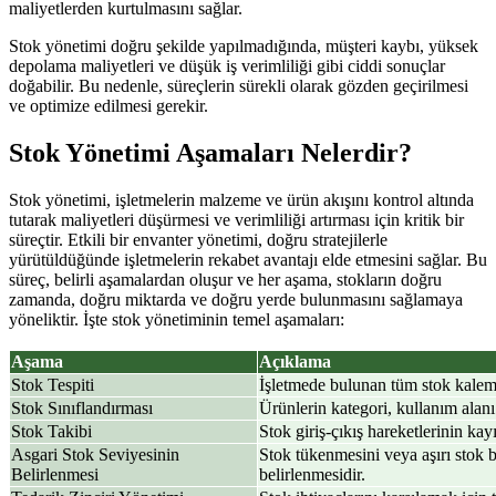
maliyetlerden kurtulmasını sağlar.
Stok yönetimi doğru şekilde yapılmadığında, müşteri kaybı, yüksek
depolama maliyetleri ve düşük iş verimliliği gibi ciddi sonuçlar
doğabilir. Bu nedenle, süreçlerin sürekli olarak gözden geçirilmesi
ve optimize edilmesi gerekir.
Stok Yönetimi Aşamaları Nelerdir?
Stok yönetimi, işletmelerin malzeme ve ürün akışını kontrol altında
tutarak maliyetleri düşürmesi ve verimliliği artırması için kritik bir
süreçtir. Etkili bir envanter yönetimi, doğru stratejilerle
yürütüldüğünde işletmelerin rekabet avantajı elde etmesini sağlar. Bu
süreç, belirli aşamalardan oluşur ve her aşama, stokların doğru
zamanda, doğru miktarda ve doğru yerde bulunmasını sağlamaya
yöneliktir. İşte stok yönetiminin temel aşamaları:
Aşama
Açıklama
Stok Tespiti
İşletmede bulunan tüm stok kalemle
Stok Sınıflandırması
Ürünlerin kategori, kullanım alanı
Stok Takibi
Stok giriş-çıkış hareketlerinin kay
Asgari Stok Seviyesinin
Stok tükenmesini veya aşırı stok
Belirlenmesi
belirlenmesidir.