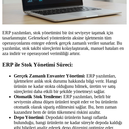
ERP yazılımları, stok yönetimini bir üst seviyeye taşımak için
tasarlanmıştır. Geleneksel yöntemlerin aksine işletmenin tüm
operasyonlarını entegre ederek gerçek zamanlı veriler sunarlar. Bu
yazılımlar, stok takibi süreçlerini kolaylaştırarak, manuel hataları en
aza indirir ve operasyonel verimliliği artırır.
ERP ile Stok Yönetimi Süreci:
Gerçek Zamanlı Envanter Yönetimi:
ERP yazılımları,
işletmelere anlık stok durumu hakkında bilgi verir. Hangi
ürünün ne kadar stokta olduğunu bilmek, üretim ve satış
süreçlerini daha etkili bir şekilde yönetmeyi sağlar.
Otomatik Stok Yenileme:
ERP yazılımları, belirli bir
seviyenin altına düşen ürünleri tespit eder ve bu ürünlerin
otomatik olarak sipariş edilmesini sağlar. Bu, hem zaman
kazandırır hem de ürün tükenmesi riskini azaltır.
Depo Yönetimi:
Depodaki ürünlerin hangi raflarda
bulunduğu, hangi ürünlerin ne kadar süreyle depoda kaldığı
gibi bilgileri analiz ederek depo düzenini optimize eder.