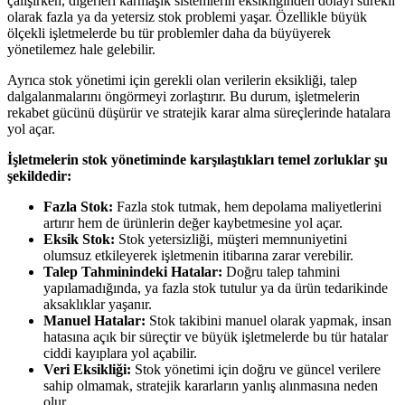
çalışırken, diğerleri karmaşık sistemlerin eksikliğinden dolayı sürekli
olarak fazla ya da yetersiz stok problemi yaşar. Özellikle büyük
ölçekli işletmelerde bu tür problemler daha da büyüyerek
yönetilemez hale gelebilir.
Ayrıca stok yönetimi için gerekli olan verilerin eksikliği, talep
dalgalanmalarını öngörmeyi zorlaştırır. Bu durum, işletmelerin
rekabet gücünü düşürür ve stratejik karar alma süreçlerinde hatalara
yol açar.
İşletmelerin stok yönetiminde karşılaştıkları temel zorluklar şu
şekildedir:
Fazla Stok:
Fazla stok tutmak, hem depolama maliyetlerini
artırır hem de ürünlerin değer kaybetmesine yol açar.
Eksik Stok:
Stok yetersizliği, müşteri memnuniyetini
olumsuz etkileyerek işletmenin itibarına zarar verebilir.
Talep Tahminindeki Hatalar:
Doğru talep tahmini
yapılamadığında, ya fazla stok tutulur ya da ürün tedarikinde
aksaklıklar yaşanır.
Manuel Hatalar:
Stok takibini manuel olarak yapmak, insan
hatasına açık bir süreçtir ve büyük işletmelerde bu tür hatalar
ciddi kayıplara yol açabilir.
Veri Eksikliği:
Stok yönetimi için doğru ve güncel verilere
sahip olmamak, stratejik kararların yanlış alınmasına neden
olur.