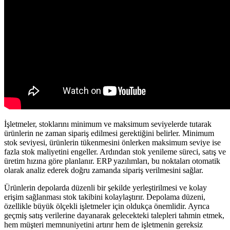
İşletmeler, stoklarını minimum ve maksimum seviyelerde tutarak
ürünlerin ne zaman sipariş edilmesi gerektiğini belirler. Minimum
stok seviyesi, ürünlerin tükenmesini önlerken maksimum seviye ise
fazla stok maliyetini engeller. Ardından stok yenileme süreci, satış ve
üretim hızına göre planlanır. ERP yazılımları, bu noktaları otomatik
olarak analiz ederek doğru zamanda sipariş verilmesini sağlar.
Ürünlerin depolarda düzenli bir şekilde yerleştirilmesi ve kolay
erişim sağlanması stok takibini kolaylaştırır. Depolama düzeni,
özellikle büyük ölçekli işletmeler için oldukça önemlidir. Ayrıca
geçmiş satış verilerine dayanarak gelecekteki talepleri tahmin etmek,
hem müşteri memnuniyetini artırır hem de işletmenin gereksiz