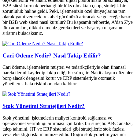
ölçeklenebilir ve analiz edilebilir dijital platformlara bırakmasıyla,
B2B sitesi kurmak herhangi bir lüks olmaktan çıkıp, stratejik bir
zorunluluk haline geldi. Peki, işletmenizin özel ihtiyaçlarına tam
olarak yanıt verecek, rekabet gücünüzü artıracak ve geleceğe hazır
bir B2B web sitesi nasıl kurulur? Bu kapsamlı rehberde, A'dan Z'ye
tüm adımları, dikkat etmeniz gerekenleri ve başarıya ulaşmanın
sırlarını bulacaksınız.
Cari Ödeme Nedir? Nasıl Takip Edilir?
Cari ödeme, işletmelerin müşteri ve tedarikçileriyle olan finansal
hareketlerini kaydedip takip ettiği bir süreçtir. Nakit akışını düzenler,
borç-alacak dengesini korur ve ERP sistemleriyle otomatik
yönetilerek hata riskini ortadan kaldırır.
Stok Yönetimi Stratejileri Nedir?
Stok yönetimi, işletmelerin maliyet kontrolü sağlaması ve
operasyonel verimliliği artırması için kritik bir süreçtir. ABC analizi,
talep tahmini, JIT ve ERP sistemleri gibi stratejilerle stok fazlası
veya eksikliği riski minimize edilir. Doğru stok yönetim yazılımı