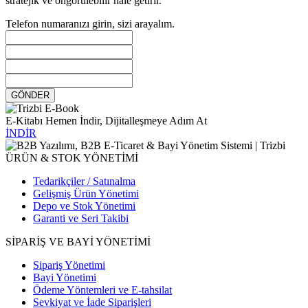
stratejik ve öngörülebilir hale getirir.
Telefon numaranızı girin, sizi arayalım.
GÖNDER
E-Kitabı Hemen İndir, Dijitalleşmeye Adım At
İNDİR
ÜRÜN & STOK YÖNETİMİ
Tedarikçiler / Satınalma
Gelişmiş Ürün Yönetimi
Depo ve Stok Yönetimi
Garanti ve Seri Takibi
SİPARİŞ VE BAYİ YÖNETİMİ
Sipariş Yönetimi
Bayi Yönetimi
Ödeme Yöntemleri ve E-tahsilat
Sevkiyat ve İade Siparişleri