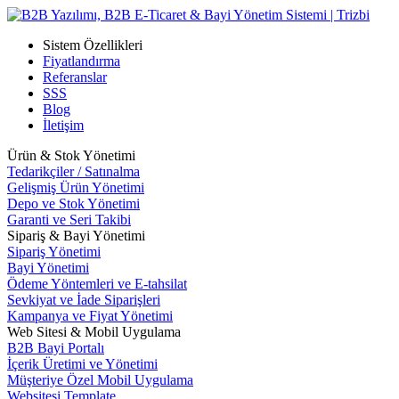
Sistem Özellikleri
Fiyatlandırma
Referanslar
SSS
Blog
İletişim
Ürün & Stok Yönetimi
Tedarikçiler / Satınalma
Gelişmiş Ürün Yönetimi
Depo ve Stok Yönetimi
Garanti ve Seri Takibi
Sipariş & Bayi Yönetimi
Sipariş Yönetimi
Bayi Yönetimi
Ödeme Yöntemleri ve E-tahsilat
Sevkiyat ve İade Siparişleri
Kampanya ve Fiyat Yönetimi
Web Sitesi & Mobil Uygulama
B2B Bayi Portalı
İçerik Üretimi ve Yönetimi
Müşteriye Özel Mobil Uygulama
Websitesi Template