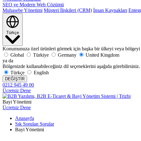
SEO ve Modern Web Çözümü
Muhasebe Yönetimi
Müşteri İlişkileri (CRM)
İnsan Kaynakları
Enteg
Türkçe
Konumunuza özel ürünleri görmek için başka bir ülkeyi veya bölgeyi 
Global
Türkiye
Germany
United Kingdom
ya da
Bölgenizde kullanabileceğiniz dil seçeneklerini aşağıda görebilirsiniz.
Türkçe
English
DEĞİŞTİR
0212 945 49 00
Ücretsiz Dene
Bayi Yönetimi
Ücretsiz Dene
Anasayfa
Sık Sorulan Sorular
Bayi Yönetimi