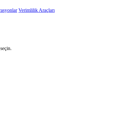
rasyonlar
Verimlilik Araçları
seçin.