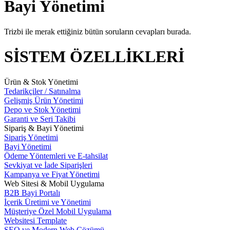
Bayi Yönetimi
Trizbi ile merak ettiğiniz bütün soruların cevapları burada.
SİSTEM ÖZELLİKLERİ
Ürün & Stok Yönetimi
Tedarikçiler / Satınalma
Gelişmiş Ürün Yönetimi
Depo ve Stok Yönetimi
Garanti ve Seri Takibi
Sipariş & Bayi Yönetimi
Sipariş Yönetimi
Bayi Yönetimi
Ödeme Yöntemleri ve E-tahsilat
Sevkiyat ve İade Siparişleri
Kampanya ve Fiyat Yönetimi
Web Sitesi & Mobil Uygulama
B2B Bayi Portalı
İçerik Üretimi ve Yönetimi
Müşteriye Özel Mobil Uygulama
Websitesi Template
SEO ve Modern Web Çözümü