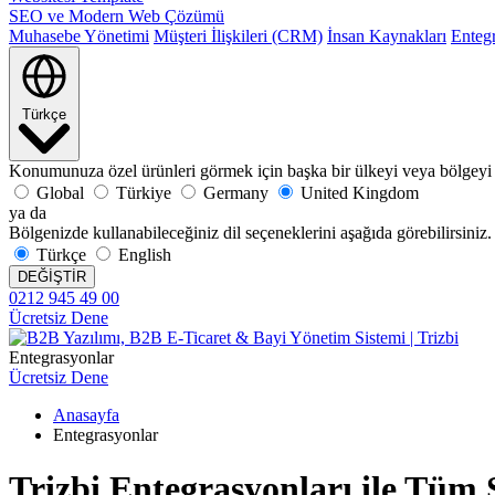
SEO ve Modern Web Çözümü
Muhasebe Yönetimi
Müşteri İlişkileri (CRM)
İnsan Kaynakları
Enteg
Türkçe
Konumunuza özel ürünleri görmek için başka bir ülkeyi veya bölgeyi 
Global
Türkiye
Germany
United Kingdom
ya da
Bölgenizde kullanabileceğiniz dil seçeneklerini aşağıda görebilirsiniz.
Türkçe
English
DEĞİŞTİR
0212 945 49 00
Ücretsiz Dene
Entegrasyonlar
Ücretsiz Dene
Anasayfa
Entegrasyonlar
Trizbi Entegrasyonları ile Tüm 