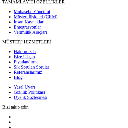
TAMAMLAYICI ÖZELLİKLER
Muhasebe Yönetimi
Müşteri İlişkileri (CRM)
İnsan Kaynakları
Entegrasyonlar
Verimlilik Araçları
MÜŞTERİ HİZMETLERİ
Hakkımızda
Bize Ulaşın
Fiyatlandırma
Sık Sorulan Sorular
Referanslarımız
Blog
Yasal Uyarı
Gizlilik Politikası
Üyelik Sözleşmesi
Bizi takip edin