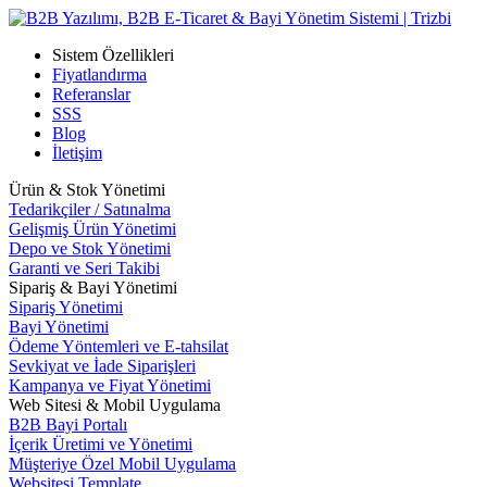
Sistem Özellikleri
Fiyatlandırma
Referanslar
SSS
Blog
İletişim
Ürün & Stok Yönetimi
Tedarikçiler / Satınalma
Gelişmiş Ürün Yönetimi
Depo ve Stok Yönetimi
Garanti ve Seri Takibi
Sipariş & Bayi Yönetimi
Sipariş Yönetimi
Bayi Yönetimi
Ödeme Yöntemleri ve E-tahsilat
Sevkiyat ve İade Siparişleri
Kampanya ve Fiyat Yönetimi
Web Sitesi & Mobil Uygulama
B2B Bayi Portalı
İçerik Üretimi ve Yönetimi
Müşteriye Özel Mobil Uygulama
Websitesi Template