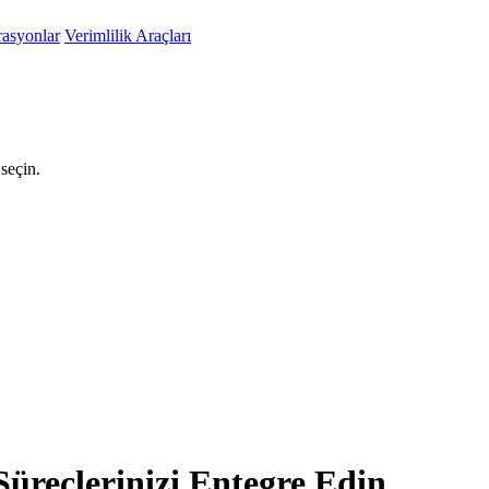
rasyonlar
Verimlilik Araçları
seçin.
Süreçlerinizi Entegre Edin